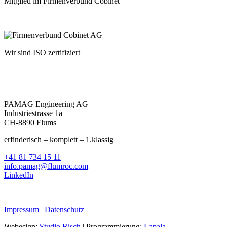
Mitglied im Firmenverbund Cobinet
Wir sind ISO zertifiziert
PAMAG Engineering AG
Industriestrasse 1a
CH-8890 Flums
erfinderisch – komplett – 1.klassig
+41 81 734 15 11
info.pamag@flumroc.com
LinkedIn
Impressum
|
Datenschutz
Webesign:
Studio Risch
| Programmierung:
Lapala